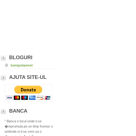
BLOGURI
banigreipenet
AJUTA SITE-UL
BANCA
" Banca e locul unde ti se
�mprumuta pe un timp frumos o
umbrela si ti se cere sa o