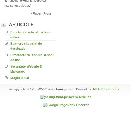
�napoiezi c�nd �ncepe sa
toarne cu galeata."
- Robert Frost
ARTICOLE
Director de articole si bani
online
Bannere si pagini de
destinatie
Directoare de site-uri si bani
online
Securitate Website &
Malwarex
Mugiosocial
© copyright 2012 - 2022
Castigi bani pe net
Powerd by:
MiDieF Solutions