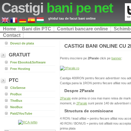
Castigi
bani pe net
ghidul tau de facut bani online
Home
Bani din PTC
Conturi bancare online
Schimb 
Contact
Dovezi de plata
CASTIGI BANI ONLINE CU 2
GRATUIT
Pentru inscriere pe
2Parale
click pe
banner
:
Free Ebooks&Software
Free Hosting
Castiga 400RON pentru fiecare advertiser nou adu
PTC
Castiga pana la 1RON pentru fiecare afiliat nou ad
ClixSense
Despre 2Parale
ProBux
2Parale
este prima si cea mai mare retea de marketi
TheBux
moment, in
2Parale
sunt peste 140 de advertiseri si
NeoBux
Structura de comisioane
Paid2YouTube
4 RON / lead afiliat = pentru fiecare afiliat nou acce
40 RON / BONUS = pentru toti afiliatii nou accepta
prima plata