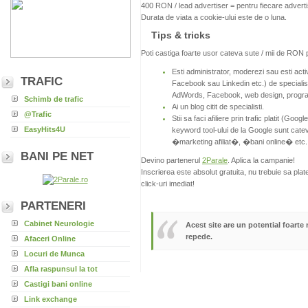
400 RON / lead advertiser = pentru fiecare advertis
Durata de viata a cookie-ului este de o luna.
Tips & tricks
Poti castiga foarte usor cateva sute / mii de RON 
Esti administrator, moderezi sau esti acti
TRAFIC
Facebook sau Linkedin etc.) de specialisti
AdWords, Facebook, web design, progra
Schimb de trafic
Ai un blog citit de specialisti.
@Trafic
Stii sa faci afiliere prin trafic platit (G
EasyHits4U
keyword tool-ului de la Google sunt catev
�marketing afiliat�, �bani online� etc.
BANI PE NET
Devino partenerul
2Parale
. Aplica la campanie!
Inscrierea este absolut gratuita, nu trebuie sa plat
click-uri imediat!
PARTENERI
Cabinet Neurologie
Acest site are un potential foarte 
repede.
Afaceri Online
Locuri de Munca
Afla raspunsul la tot
Castigi bani online
Link exchange