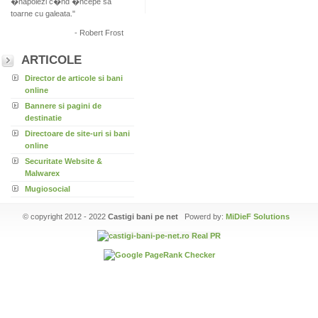
�napoiezi c�nd �ncepe sa
toarne cu galeata."
- Robert Frost
ARTICOLE
Director de articole si bani
online
Bannere si pagini de
destinatie
Directoare de site-uri si bani
online
Securitate Website &
Malwarex
Mugiosocial
© copyright 2012 - 2022
Castigi bani pe net
Powerd by:
MiDieF Solutions