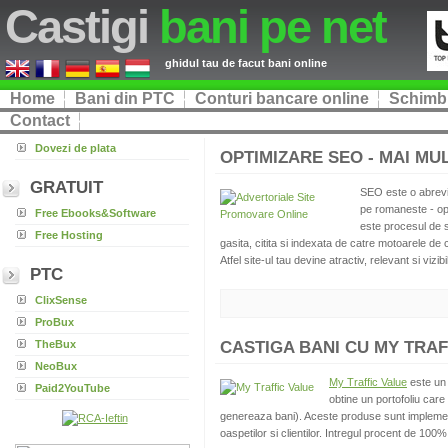
Castigi
bani pe net
ghidul tau de facut bani online
Home
Bani din PTC
Conturi bancare online
Schimb 
Contact
Dovezi de plata
OPTIMIZARE SEO - MAI MUL
GRATUIT
SEO este o abrevi
pe romaneste - op
Free Ebooks&Software
este procesul de s
Free Hosting
gasita, citita si indexata de catre motoarele de 
Atfel site-ul tau devine atractiv, relevant si vizib
PTC
ClixSense
ProBux
TheBux
CASTIGA BANI CU MY TRAFF
NeoBux
My Traffic Value
este un 
Paid2YouTube
obtine un portofoliu care
genereaza bani). Aceste produse sunt implementa
oaspetilor si clientilor. Intregul procent de 100% di