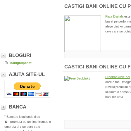
CASTIGI BANI ONLINE CU PI
Piata Digitala
este 
bazat pe performa
alege dintr-o gama
cele care se potri
BLOGURI
banigreipenet
CASTIGI BANI ONLINE CU 
AJUTA SITE-UL
FreeBacklinkTool
care o faci. Imagi
Nivelul premium es
si acum e sansa ta
bani din asta...
BANCA
" Banca e locul unde ti se
�mprumuta pe un timp frumos o
umbrela si ti se cere sa o