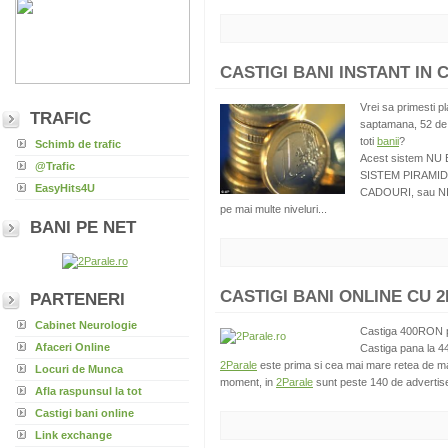
CASTIGI BANI INSTANT IN 
Vrei sa primesti pl
TRAFIC
saptamana, 52 de 
toti
banii
?
Schimb de trafic
Acest sistem N
@Trafic
SISTEM PIRAMID
EasyHits4U
CADOURI, sau NICI
pe mai multe niveluri...
BANI PE NET
CASTIGI BANI ONLINE CU 2
PARTENERI
Cabinet Neurologie
Castiga 400RON pe
Afaceri Online
Castiga pana la 44
2Parale
este prima si cea mai mare retea de mar
Locuri de Munca
moment, in
2Parale
sunt peste 140 de advertiseri
Afla raspunsul la tot
Castigi bani online
Link exchange