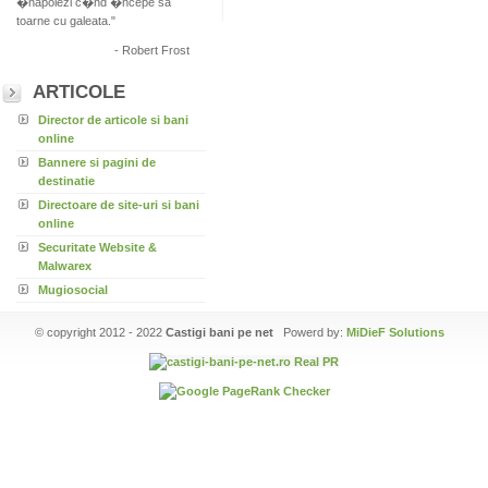
�napoiezi c�nd �ncepe sa
toarne cu galeata."
- Robert Frost
ARTICOLE
Director de articole si bani
online
Bannere si pagini de
destinatie
Directoare de site-uri si bani
online
Securitate Website &
Malwarex
Mugiosocial
© copyright 2012 - 2022
Castigi bani pe net
Powerd by:
MiDieF Solutions