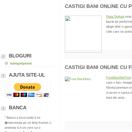
CASTIGI BANI ONLINE CU PI
Piata Digitala
este 
bazat pe performa
alege dintr-o gama
cele care se potri
BLOGURI
banigreipenet
CASTIGI BANI ONLINE CU 
AJUTA SITE-UL
FreeBacklinkTool
care o faci. Imagi
Nivelul premium es
si acum e sansa ta
bani din asta...
BANCA
" Banca e locul unde ti se
�mprumuta pe un timp frumos o
umbrela si ti se cere sa o