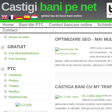
Castigi
bani pe net
ghidul tau de facut bani online
Home
Bani din PTC
Conturi bancare online
Schimb 
Contact
Dovezi de plata
OPTIMIZARE SEO - MAI MUL
GRATUIT
SEO este o abrevi
pe romaneste - op
Free Ebooks&Software
este procesul de s
Free Hosting
gasita, citita si indexata de catre motoarele de 
Atfel site-ul tau devine atractiv, relevant si vizib
PTC
ClixSense
ProBux
TheBux
CASTIGA BANI CU MY TRAFF
NeoBux
My Traffic Value
este un 
Paid2YouTube
obtine un portofoliu care
genereaza bani). Aceste produse sunt implementa
oaspetilor si clientilor. Intregul procent de 100% di