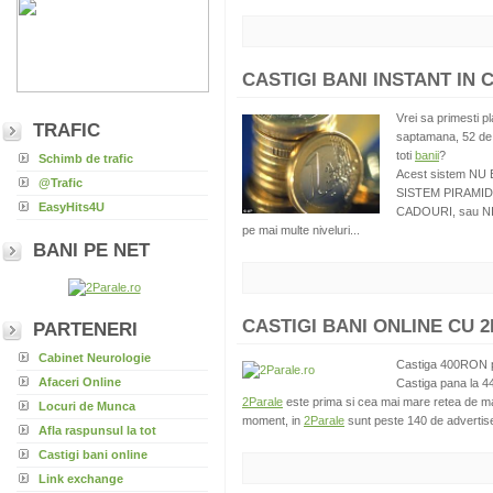
CASTIGI BANI INSTANT IN 
Vrei sa primesti pl
TRAFIC
saptamana, 52 de 
toti
banii
?
Schimb de trafic
Acest sistem N
@Trafic
SISTEM PIRAMID
EasyHits4U
CADOURI, sau NICI
pe mai multe niveluri...
BANI PE NET
CASTIGI BANI ONLINE CU 2
PARTENERI
Cabinet Neurologie
Castiga 400RON pe
Afaceri Online
Castiga pana la 44
2Parale
este prima si cea mai mare retea de mar
Locuri de Munca
moment, in
2Parale
sunt peste 140 de advertiseri
Afla raspunsul la tot
Castigi bani online
Link exchange